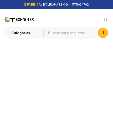
FABRICA:
BOLIRANAS | Móvil: 3115624762
10%