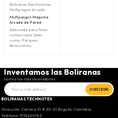
Boliranas Electronicas
,
Multijuegos Arcade
Multijuegos Maquina
Arcade de Pared
Adecuado para fines
comerciales tales
como: Parques,
Atracciones
Inventamos las Boliranas
Somos los más innovadores
SUBSCRIBE
BOLIRANAS TECHNOTEX
Dirección: Carrera 10 # 20-61 Bogotá, Colombia.
Teléfono: 3115624762