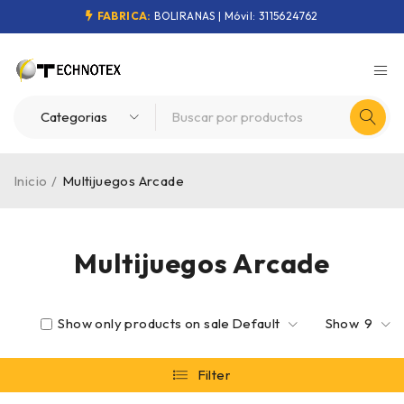
FABRICA:
BOLIRANAS | Móvil: 3115624762
Inicio
/
Multijuegos Arcade
Multijuegos Arcade
Show only products on sale
Default
Show
9
Filter