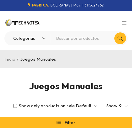
FABRICA:
BOLIRANAS | Móvil: 3115624762
Inicio
/
Juegos Manuales
Juegos Manuales
Show only products on sale
Default
Show
9
Filter