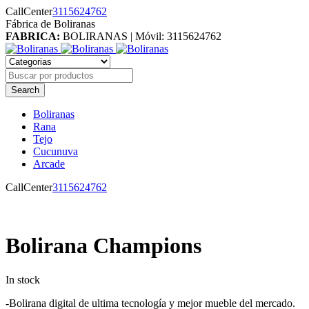
CallCenter
3115624762
Fábrica de Boliranas
FABRICA:
BOLIRANAS | Móvil: 3115624762
Boliranas
Rana
Tejo
Cucunuva
Arcade
CallCenter
3115624762
10%
Bolirana Champions
In stock
-Bolirana digital de ultima tecnología y mejor mueble del mercado.