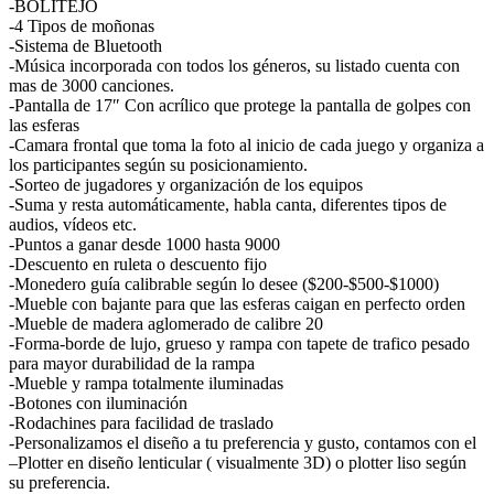
-BOLITEJO
-4 Tipos de moñonas
-Sistema de Bluetooth
-Música incorporada con todos los géneros, su listado cuenta con
mas de 3000 canciones.
-Pantalla de 17″ Con acrílico que protege la pantalla de golpes con
las esferas
-Camara frontal que toma la foto al inicio de cada juego y organiza a
los participantes según su posicionamiento.
-Sorteo de jugadores y organización de los equipos
-Suma y resta automáticamente, habla canta, diferentes tipos de
audios, vídeos etc.
-Puntos a ganar desde 1000 hasta 9000
-Descuento en ruleta o descuento fijo
-Monedero guía calibrable según lo desee ($200-$500-$1000)
-Mueble con bajante para que las esferas caigan en perfecto orden
-Mueble de madera aglomerado de calibre 20
-Forma-borde de lujo, grueso y rampa con tapete de trafico pesado
para mayor durabilidad de la rampa
-Mueble y rampa totalmente iluminadas
-Botones con iluminación
-Rodachines para facilidad de traslado
-Personalizamos el diseño a tu preferencia y gusto, contamos con el
–Plotter en diseño lenticular ( visualmente 3D) o plotter liso según
su preferencia.