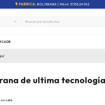
FABRICA:
BOLIRANAS | Móvil: 3115624762
RCADE
gía”
rana de ultima tecnologí
 on sale