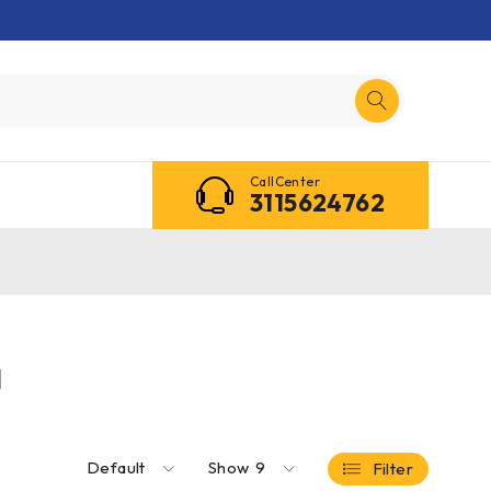
CallCenter
3115624762
a
Default
Show
9
Filter