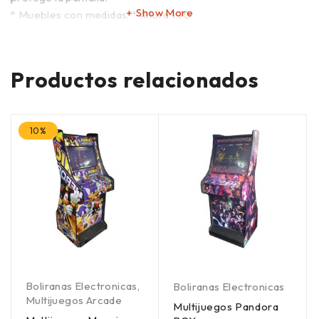
Show More
* Muebles con medidas: * Altura 1.70
*Ancho 80 cm
Productos relacionados
*Fondo 60 cm
*Botones con luminacion
10%
Boliranas Electronicas
,
Boliranas Electronicas
Multijuegos Arcade
Multijuegos Pandora